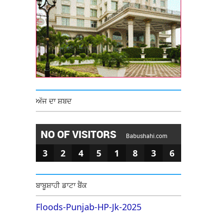
ਅੱਜ ਦਾ ਸ਼ਬਦ
NO OF VISITORS
Babushahi.com
3
2
4
5
1
8
3
6
ਬਾਬੂਸ਼ਾਹੀ ਡਾਟਾ ਬੈਂਕ
Floods-Punjab-HP-Jk-2025