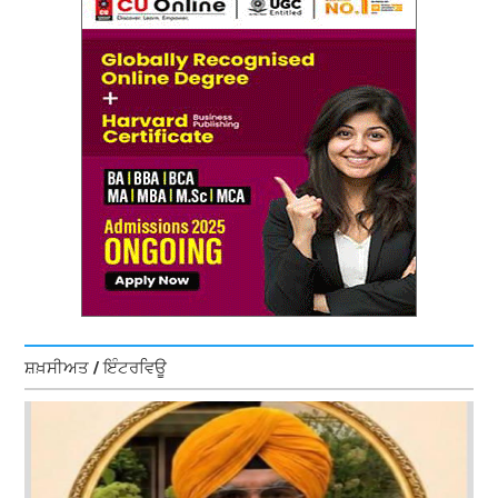
ਸ਼ਖ਼ਸੀਅਤ / ਇੰਟਰਵਿਊ