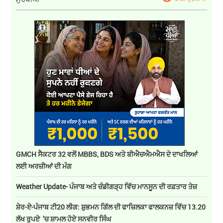
GMCH ਸੈਕਟਰ 32 ਵਲੋਂ MBBS, BDS ਅਤੇ ਬੀਐਚਐਮਐਸ ਦੇ ਦਾਖਲਿਆਂ
ਲਈ ਅਰਜ਼ੀਆਂ ਦੀ ਮੰਗ
Weather Update- ਪੰਜਾਬ ਅਤੇ ਚੰਡੀਗੜ੍ਹ ਵਿੱਚ ਮਾਨਸੂਨ ਦੀ ਰਫ਼ਤਾਰ ਤੇਜ਼
ਸ਼ੇਰ-ਏ-ਪੰਜਾਬ ਟੀ20 ਲੀਗ: ਸ਼ੁਭਮਨ ਗਿੱਲ ਦੀ ਫਾਜ਼ਿਲਕਾ ਫਾਲਕਨਜ਼ ਵਿੱਚ 13.20
ਲੱਖ ਰੁਪਏ ’ਚ ਸ਼ਾਮਲ ਹੋਏ ਸਨਵੀਰ ਸਿੰਘ