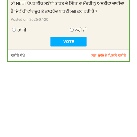
ਕੀ NEET ਪੇਪਰ ਲੀਕ ਸਬੰਧੀ ਭਾਰਤ ਦੇ ਸਿੱਖਿਆ ਮੰਤਰੀ ਨੂੰ ਅਸਤੀਫਾ ਚਾਹੀਦਾ
ਹੈ ਜਿਵੇਂ ਕੀ ਵਾਂਗਚੂਕ ਤੇ ਕਾਕਰੋਚ ਪਾਰਟੀ ਮੰਗ ਕਰ ਰਹੀ ਹੈ ?
Posted on:
2026-07-20
ਹਾਂ ਜੀ
ਨਹੀਂ ਜੀ
ਨਤੀਜੇ ਦੇਖੋ
ਲੋਕ-ਰਾਇ ਦੇ ਪਿਛਲੇ ਨਤੀਜੇ