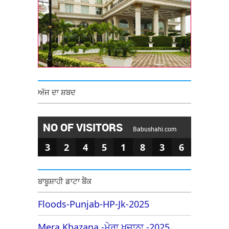
ਅੱਜ ਦਾ ਸ਼ਬਦ
NO OF VISITORS
Babushahi.com
3
2
4
5
1
8
3
6
ਬਾਬੂਸ਼ਾਹੀ ਡਾਟਾ ਬੈਂਕ
Floods-Punjab-HP-Jk-2025
Mera Khazana -ਮੇਰਾ ਖਜ਼ਾਨਾ -2025