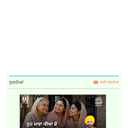
ਸੁਰਖੀਆਂ
ਬਾਕੀ ਸੁਰਖੀਆਂ