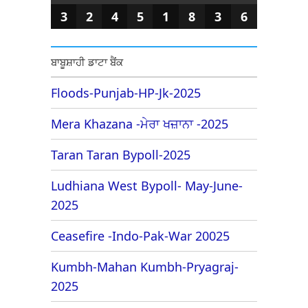
3
2
4
5
1
8
3
6
ਬਾਬੂਸ਼ਾਹੀ ਡਾਟਾ ਬੈਂਕ
Floods-Punjab-HP-Jk-2025
Mera Khazana -ਮੇਰਾ ਖਜ਼ਾਨਾ -2025
Taran Taran Bypoll-2025
Ludhiana West Bypoll- May-June-
2025
Ceasefire -Indo-Pak-War 20025
Kumbh-Mahan Kumbh-Pryagraj-
2025