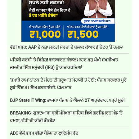
ਵੱਡੀ ਖ਼ਬਰ: AAP ਦੇ ਨਸ਼ਾ ਮੁਕਤੀ ਮੋਰਚਾ ਦੇ ਬਲਾਕ ਕੋਆਰਡੀਨੇਟਰ 'ਤੇ ਹਮਲਾ
ਪਹਿਲੀ ਬਰਸੀ 'ਤੇ ਵਿਸ਼ੇਸ਼! ਵਾਤਾਵਰਨ ਸੰਭਾਲ ਮਾਹਰ ਬਹੁ ਪੱਖੀ ਸ਼ਖਸੀਅਤ
ਜਸਜੀਤ ਸਿੰਘ ਸਮੁੰਦਰੀ (IFS) ਨੂੰ ਯਾਦ ਕਰਦਿਆਂ
'ਹਮਾਰੇ ਰਾਮ' ਨਾਟਕ ਦੇ ਮੰਚਨ ਦੀ ਸ਼ੁਰੂਆਤ ਮੋਹਾਲੀ ਤੋਂ ਹੋਈ; ਪੰਜਾਬ ਸਰਕਾਰ ਪੂਰੇ
ਸੂਬੇ ਵਿੱਚ 41 ਸ਼ੋਅ ਕਰਵਾਏਗੀ: CM ਮਾਨ
BJP State IT Wing: ਭਾਜਪਾ ਪੰਜਾਬ ਨੇ ਐਲਾਨੇ 27 ਅਹੁਦੇਦਾਰ, ਪੜ੍ਹੋ ਸੂਚੀ
BREAKING- ਗੁਰਦੁਆਰਾ ਸ੍ਰੀ ਪੰਜੋਖੜਾ ਸਾਹਿਬ ਵਿਖੇ ਗੁਰਸਿਮਰਨ ਮੰਡ ’ਤੇ
ਹਮਲਾ, ਗੱਡੀ ਦੀ ਕੀਤੀ ਭੰਨਤੋੜ
ADC ਵੱਲੋਂ ਫਰਮ ਵੀਜ਼ਾ ਪੈਲੇਸ ਦਾ ਲਾਇਸੰਸ ਰੱਦ