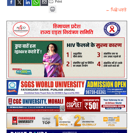
← ਪਿਛੇ ਪਰਤੋ