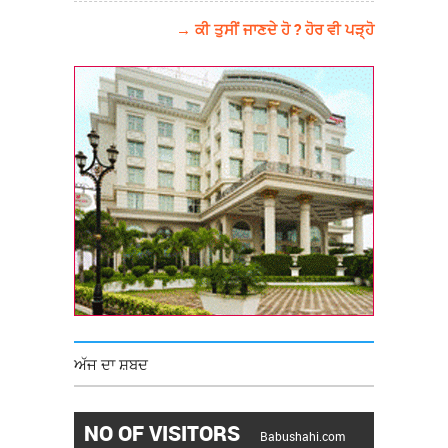
→ ਕੀ ਤੁਸੀਂ ਜਾਣਦੇ ਹੋ ? ਹੋਰ ਵੀ ਪੜ੍ਹੋ
ਅੱਜ ਦਾ ਸ਼ਬਦ
NO OF VISITORS
Babushahi.com