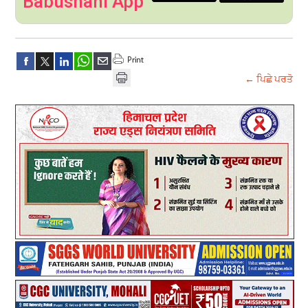
Babushahi App
← ਪਿਛੇ ਪਰਤੋ