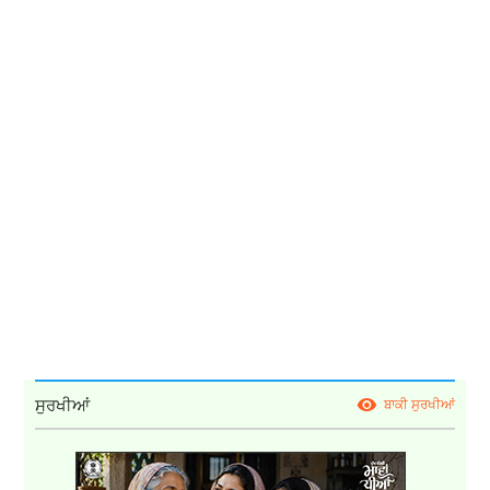
ਸੁਰਖੀਆਂ
ਬਾਕੀ ਸੁਰਖੀਆਂ