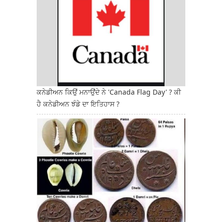
ਕਨੇਡੀਅਨ ਕਿਉਂ ਮਨਾਉਂਦੇ ਨੇ 'Canada Flag Day' ? ਕੀ
ਹੈ ਕਨੇਡੀਅਨ ਝੰਡੇ ਦਾ ਇਤਿਹਾਸ ?