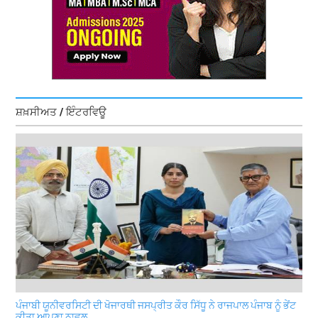
ਸ਼ਖ਼ਸੀਅਤ / ਇੰਟਰਵਿਊ
ਪੰਜਾਬੀ ਯੂਨੀਵਰਸਿਟੀ ਦੀ ਖੋਜਾਰਥੀ ਜਸਪ੍ਰੀਤ ਕੌਰ ਸਿੱਧੂ ਨੇ ਰਾਜਪਾਲ ਪੰਜਾਬ ਨੂੰ ਭੇਂਟ
ਕੀਤਾ ਆਪਣਾ ਨਾਵਲ