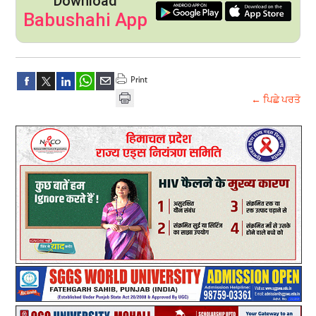
Download
Babushahi App
← ਪਿਛੇ ਪਰਤੋ