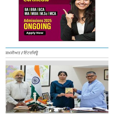
ਸ਼ਖ਼ਸੀਅਤ / ਇੰਟਰਵਿਊ