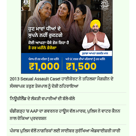
2013 Sexual Assault Case! ਹਾਈਕੋਰਟ ਨੇ ਤਹਿਲਕਾ ਮੈਗਜ਼ੀਨ ਦੇ
ਸੰਸਥਾਪਕ ਤਰੁਣ ਤੇਜਪਾਲ ਨੂੰ ਦੋਸ਼ੀ ਠਹਿਰਾਇਆ
ਨਿਊਜ਼ੀਲੈਂਡ ਦੇ ਲੱਕੜੀ ਵਪਾਰੀਆਂ ਦੀ ਬੱਲੇ-ਬੱਲੇ
ਚੰਡੀਗੜ੍ਹ 'ਚ AAP ਦਾ ਗਵਰਨਰ ਹਾਊਸ ਵੱਲ ਮਾਰਚ, ਪੁਲਿਸ ਨੇ ਵਾਟਰ ਕੈਨਨ
ਨਾਲ ਰੋਕਿਆ ਪ੍ਰਦਰਸ਼ਨ
ਪੰਜਾਬ ਪੁਲਿਸ ਵੱਲੋਂ ਨਾਗਰਿਕਾਂ ਲਈ ਸਾਈਬਰ ਸੁਰੱਖਿਆ ਐਡਵਾਈਜ਼ਰੀ ਜਾਰੀ