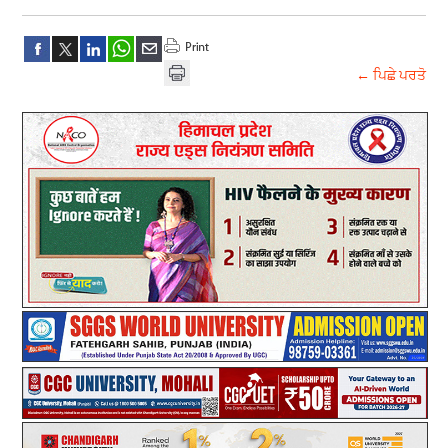
← ਪਿਛੇ ਪਰਤੋ