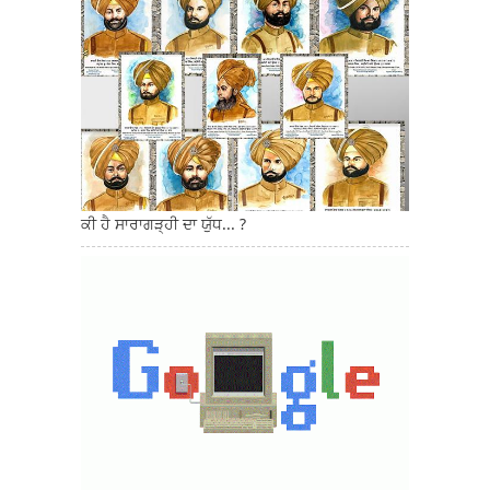
ਕੀ ਹੈ ਸਾਰਾਗੜ੍ਹੀ ਦਾ ਯੁੱਧ... ?