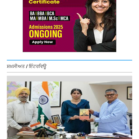
ਸ਼ਖ਼ਸੀਅਤ / ਇੰਟਰਵਿਊ