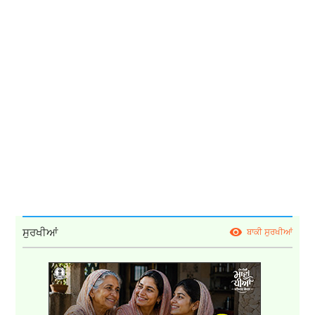
ਸੁਰਖੀਆਂ
ਬਾਕੀ ਸੁਰਖੀਆਂ