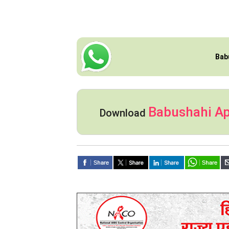
Bab
Babushahi A
Download