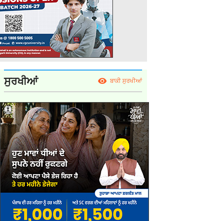
ਸੁਰਖੀਆਂ
ਬਾਕੀ ਸੁਰਖੀਆਂ