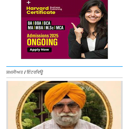
ਸ਼ਖ਼ਸੀਅਤ / ਇੰਟਰਵਿਊ