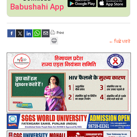
Babushahi App
← ਪਿਛੇ ਪਰਤੋ