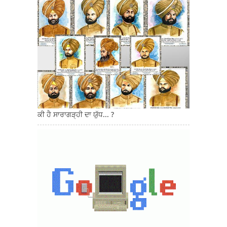
ਕੀ ਹੈ ਸਾਰਾਗੜ੍ਹੀ ਦਾ ਯੁੱਧ... ?