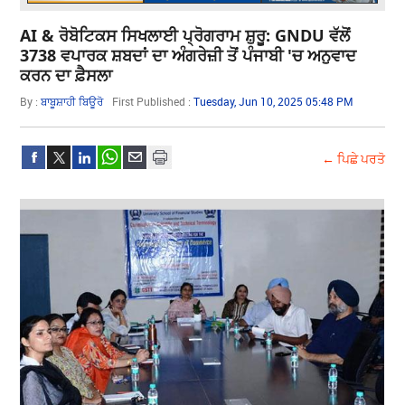
AI & ਰੋਬੋਟਿਕਸ ਸਿਖਲਾਈ ਪ੍ਰੋਗਰਾਮ ਸ਼ੁਰੂ: GNDU ਵੱਲੋਂ
3738 ਵਪਾਰਕ ਸ਼ਬਦਾਂ ਦਾ ਅੰਗਰੇਜ਼ੀ ਤੋਂ ਪੰਜਾਬੀ 'ਚ ਅਨੁਵਾਦ
ਕਰਨ ਦਾ ਫ਼ੈਸਲਾ
By :
ਬਾਬੂਸ਼ਾਹੀ ਬਿਊਰੋ
First Published :
Tuesday, Jun 10, 2025 05:48 PM
← ਪਿਛੇ ਪਰਤੋ