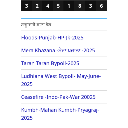
3
2
4
5
1
8
3
6
ਬਾਬੂਸ਼ਾਹੀ ਡਾਟਾ ਬੈਂਕ
Floods-Punjab-HP-Jk-2025
Mera Khazana -ਮੇਰਾ ਖਜ਼ਾਨਾ -2025
Taran Taran Bypoll-2025
Ludhiana West Bypoll- May-June-
2025
Ceasefire -Indo-Pak-War 20025
Kumbh-Mahan Kumbh-Pryagraj-
2025