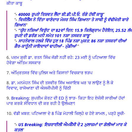
ਕੀਤਾ ਕਾਬੂ
-
40000 ਰੁਪਏ ਰਿਸ਼ਵਤ ਲੈਂਦਾ ਬੀ.ਡੀ.ਪੀ.ਓ. ਰੰਗੇ ਹੱਥੀਂ ਕਾਬੂ
-
ਵਿਜੀਲੈਂਸ ਨੇ ਦਿੱਤਾ ਥਾਣੇਦਾਰ ਮੇਜਰ ਸਿੰਘ ਗਿਆਨਾ ਤੇ ਸਾਥੀ ਨੂੰ ਵੱਢੀਖੋਰੀ ਬਾਰੇ
ਗਿਆਨ
-
‘‘ਯੁੱਧ ਨਸ਼ਿਆਂ ਵਿਰੁੱਧ’ ਦਾ 82ਵਾਂ ਦਿਨ: 15.9 ਕਿਲੋਗ੍ਰਾਮ ਹੈਰੋਇਨ, 25.52 ਲੱ
ਰੁਪਏ ਦੀ ਡਰੱਗ ਮਨੀ ਸਮੇਤ 101 ਨਸ਼ਾ ਤਸਕਰ ਕਾਬੂ
-
ਸਾਹਨੇਵਾਲ ਹਲਕੇ ਵਿੱਚ ਹੁਣ 18 ਪਿੰਡ ਨਸ਼ਾ ਮੁਕਤ: 86 ਨਸ਼ਾ ਤਸਕਰਾਂ ਦੀਆਂ
ਗੈਰ-ਕਾਨੂੰਨੀ ਜਾਇਦਾਦਾਂ ਢਾਹੀਆਂ - ਮੁੰਡੀਆਂ
6.
ਪਦਮ ਸ਼੍ਰੀ ਡਾ. ਰਤਨ ਸਿੰਘ ਜੱਗੀ ਨਹੀਂ ਰਹੇ: 23 ਮਈ ਨੂੰ ਪਟਿਆਲਾ ਵਿੱਚ
ਹੋਵੇਗਾ ਅੰਤਿਮ ਸਸਕਾਰ
7.
ਅੰਮ੍ਰਿਤਸਰ ਵਿੱਚ ਪੁਲਿਸ ਅਤੇ ਕਿਸਾਨਾਂ ਵਿਚਕਾਰ ਝੜਪ
8.
ਡਾ. ਮਨਮੋਹਨ ਸਿੰਘ ਦੀ ਤਸਵੀਰ ਸਿੱਖ ਅਜਾਇਬ ਘਰ 'ਚ ਲਾਉਣ ਨੂੰ ਲੈ ਕੇ
ਵਿਵਾਦ, ਰਾਜੋਆਣਾ ਦੀ ਐਸਜੀਪੀਸੀ ਨੂੰ ਚਿੱਠੀ
9.
Breaking: ਸੁਪਰੀਮ ਕੋਰਟ ਦੀ ED ਨੂੰ ਝਾੜ- ਕਿਹਾ ਇਹ ਏਜੰਸੀ ਸਾਰੀਆਂ ਹੱਦਾਂ
ਪਾਰ ਕਰਕੇ ਸੰਵਿਧਾਨ ਦੀ ਕਰ ਰਹੀ ਹੈ ਉਲੰਘਣਾ!
10.
ਵੱਡੀ ਖ਼ਬਰ: ਪਟਿਆਲਾ ਦੇ 8 ਪਿੰਡ ਮੋਹਾਲੀ ਜ਼ਿਲ੍ਹੇ ਚ ਹੋਏ ਸ਼ਾਮਲ , ਪੜ੍ਹੋ ਸੂਚੀ-
-
US Breaking: ਇਜ਼ਰਾਈਲੀ ਐਮਬੈਂਸੀ ਦੇ 2 ਮੁਲਾਜ਼ਮਾਂ ਦਾ ਗੋਲੀਆਂ ਮਾਰ ਕੇ
ਕਤਲ