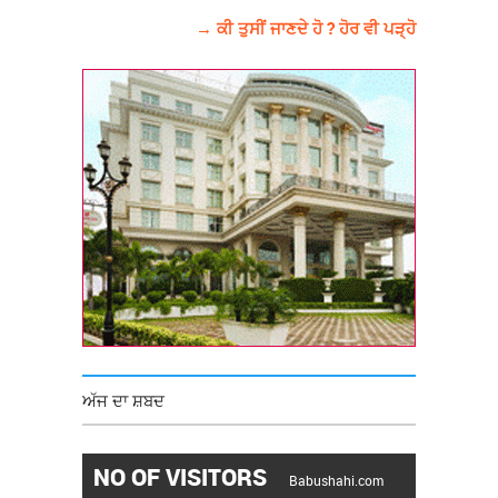
→ ਕੀ ਤੁਸੀਂ ਜਾਣਦੇ ਹੋ ? ਹੋਰ ਵੀ ਪੜ੍ਹੋ
ਅੱਜ ਦਾ ਸ਼ਬਦ
NO OF VISITORS
Babushahi.com