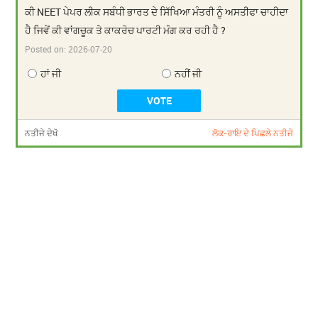
ਕੀ NEET ਪੇਪਰ ਲੀਕ ਸਬੰਧੀ ਭਾਰਤ ਦੇ ਸਿੱਖਿਆ ਮੰਤਰੀ ਨੂੰ ਅਸਤੀਫਾ ਚਾਹੀਦਾ
ਹੈ ਜਿਵੇਂ ਕੀ ਵਾਂਗਚੂਕ ਤੇ ਕਾਕਰੋਚ ਪਾਰਟੀ ਮੰਗ ਕਰ ਰਹੀ ਹੈ ?
Posted on:
2026-07-20
ਹਾਂ ਜੀ
ਨਹੀਂ ਜੀ
ਨਤੀਜੇ ਦੇਖੋ
ਲੋਕ-ਰਾਇ ਦੇ ਪਿਛਲੇ ਨਤੀਜੇ