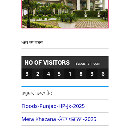
ਅੱਜ ਦਾ ਸ਼ਬਦ
NO OF VISITORS
Babushahi.com
3
2
4
5
1
8
3
6
ਬਾਬੂਸ਼ਾਹੀ ਡਾਟਾ ਬੈਂਕ
Floods-Punjab-HP-Jk-2025
Mera Khazana -ਮੇਰਾ ਖਜ਼ਾਨਾ -2025