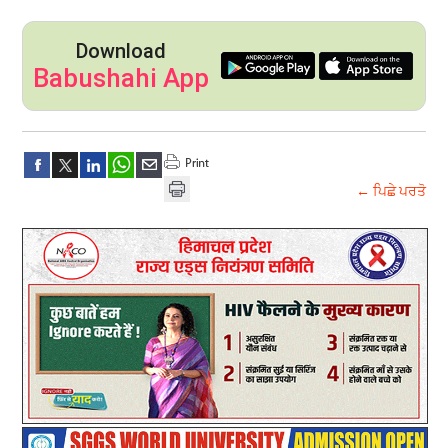
Download
Babushahi App
← ਪਿਛੇ ਪਰਤੋ