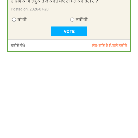
ਹੈ ਜਿਵੇਂ ਕੀ ਵਾਂਗਚੂਕ ਤੇ ਕਾਕਰੋਚ ਪਾਰਟੀ ਮੰਗ ਕਰ ਰਹੀ ਹੈ ?
Posted on:
2026-07-20
ਹਾਂ ਜੀ
ਨਹੀਂ ਜੀ
ਨਤੀਜੇ ਦੇਖੋ
ਲੋਕ-ਰਾਇ ਦੇ ਪਿਛਲੇ ਨਤੀਜੇ