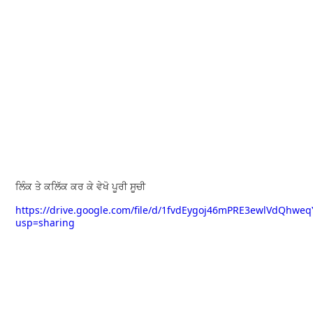
ਲਿੰਕ ਤੇ ਕਲਿੱਕ ਕਰ ਕੇ ਵੇਖੋ ਪੂਰੀ ਸੂਚੀ
https://drive.google.com/file/d/1fvdEygoj46mPRE3ewlVdQhwe
usp=sharing