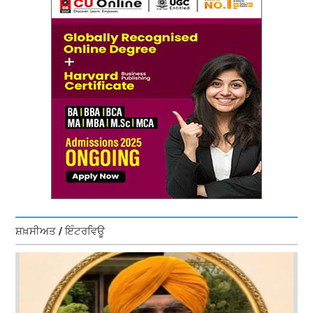
ਸ਼ਖ਼ਸੀਅਤ / ਇੰਟਰਵਿਊ