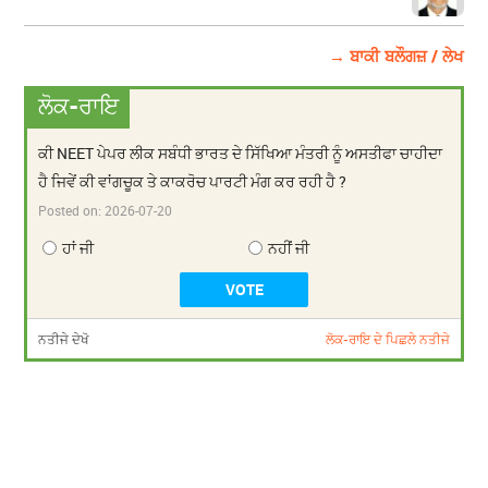
→ ਬਾਕੀ ਬਲੌਗਜ਼ / ਲੇਖ
ਲੋਕ-ਰਾਇ
ਕੀ NEET ਪੇਪਰ ਲੀਕ ਸਬੰਧੀ ਭਾਰਤ ਦੇ ਸਿੱਖਿਆ ਮੰਤਰੀ ਨੂੰ ਅਸਤੀਫਾ ਚਾਹੀਦਾ
ਹੈ ਜਿਵੇਂ ਕੀ ਵਾਂਗਚੂਕ ਤੇ ਕਾਕਰੋਚ ਪਾਰਟੀ ਮੰਗ ਕਰ ਰਹੀ ਹੈ ?
Posted on:
2026-07-20
ਹਾਂ ਜੀ
ਨਹੀਂ ਜੀ
ਨਤੀਜੇ ਦੇਖੋ
ਲੋਕ-ਰਾਇ ਦੇ ਪਿਛਲੇ ਨਤੀਜੇ