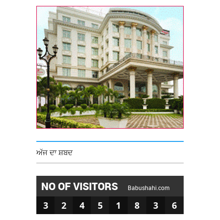
ਅੱਜ ਦਾ ਸ਼ਬਦ
NO OF VISITORS
Babushahi.com
3
2
4
5
1
8
3
6