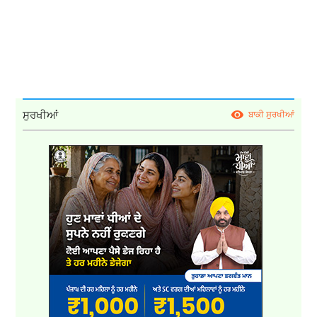
ਸੁਰਖੀਆਂ
ਬਾਕੀ ਸੁਰਖੀਆਂ