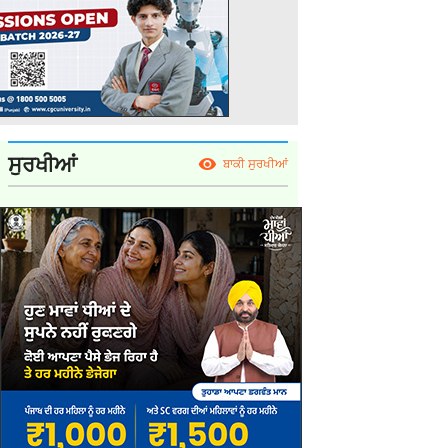
ਸੁਰਖੀਆਂ
ਬਾਕੀ ਸੁਰਖੀਆਂ