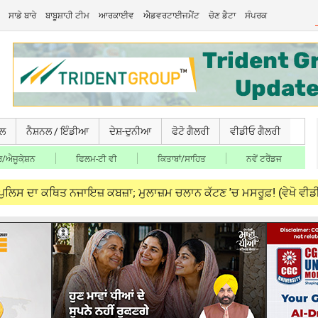
ਸਾਡੇ ਬਾਰੇ
ਬਾਬੂਸ਼ਾਹੀ ਟੀਮ
ਆਰਕਾਈਵ
ਐਡਵਰਟਾਈਜਮੈਂਟ
ਚੋਣ ਡੈਟਾ
ਸੰਪਰਕ
ਚਲ
ਨੈਸ਼ਨਲ / ਇੰਡੀਆ
ਦੇਸ਼-ਦੁਨੀਆ
ਫੋਟੋ ਗੈਲਰੀ
ਵੀਡੀਓ ਗੈਲਰੀ
/ਐਜੂਕੇ਼ਸ਼ਨ
ਫਿਲਮ-ਟੀ ਵੀ
ਕਿਤਾਬਾਂ/ਸਾਹਿਤ
ਨਵੇਂ ਟਰੈਂਡਜ
ਾ ਕਥਿਤ ਨਜਾਇਜ਼ ਕਬਜ਼ਾ; ਮੁਲਾਜ਼ਮ ਚਲਾਨ ਕੱਟਣ 'ਚ ਮਸਰੂਫ਼! (ਵੇਖੋ ਵੀਡੀਓ)
A