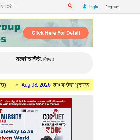
|
Login
Register
ਬਲਜੀਤ ਬੱਲੀ,
ਸੰਪਾਦਕ
ug 08, 2026
ਰਾਘਵ ਚੱਢਾ ਪ੍ਰਧਾਨ ਮੰਤਰੀ ਮੋਦੀ ਨੂੰ ਮਿਲੇ, ਪੰਜਾਬ ਵਿੱਚ ਸਰਗਰ