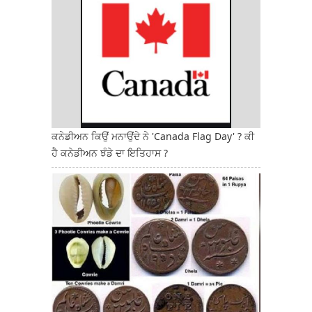
ਕਨੇਡੀਅਨ ਕਿਉਂ ਮਨਾਉਂਦੇ ਨੇ 'Canada Flag Day' ? ਕੀ
ਹੈ ਕਨੇਡੀਅਨ ਝੰਡੇ ਦਾ ਇਤਿਹਾਸ ?