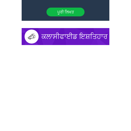
ਪੂਰੀ ਲਿਖਤ
ਕਲਾਸੀਫਾਈਡ ਇਸ਼ਤਿਹਾਰ