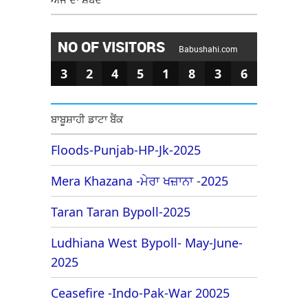
NO OF VISITORS
Babushahi.com
3
2
4
5
1
8
3
6
ਬਾਬੂਸ਼ਾਹੀ ਡਾਟਾ ਬੈਂਕ
Floods-Punjab-HP-Jk-2025
Mera Khazana -ਮੇਰਾ ਖਜ਼ਾਨਾ -2025
Taran Taran Bypoll-2025
Ludhiana West Bypoll- May-June-
2025
Ceasefire -Indo-Pak-War 20025