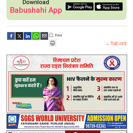
Download
Babushahi App
← ਪਿਛੇ ਪਰਤੋ