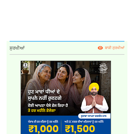
ਸੁਰਖੀਆਂ
ਬਾਕੀ ਸੁਰਖੀਆਂ