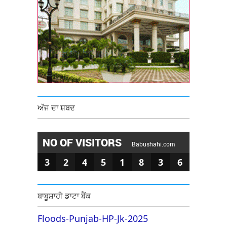
ਅੱਜ ਦਾ ਸ਼ਬਦ
NO OF VISITORS
Babushahi.com
3
2
4
5
1
8
3
6
ਬਾਬੂਸ਼ਾਹੀ ਡਾਟਾ ਬੈਂਕ
Floods-Punjab-HP-Jk-2025