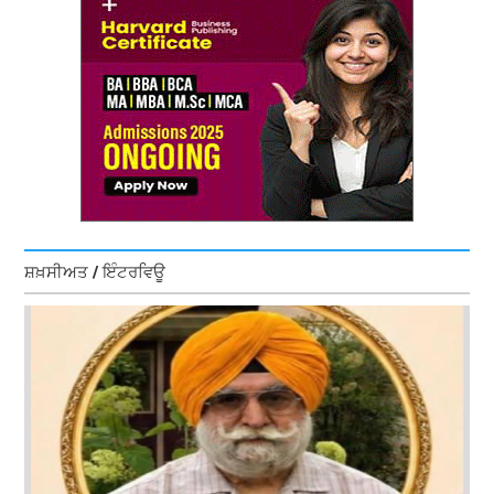
ਸ਼ਖ਼ਸੀਅਤ / ਇੰਟਰਵਿਊ