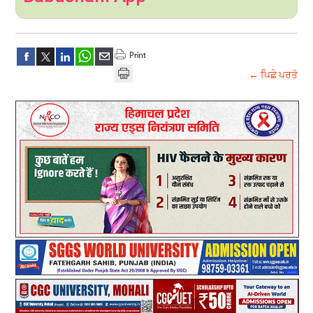
← ਪਿਛੇ ਪਰਤੋ