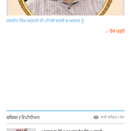
ਜਸਜੀਤ ਸਿੰਘ ਸਮੁੰਦਰੀ ਦੀ ਪਹਿਲੀ ਬਰਸੀ 8 ਅਗਸਤ ਨੂੰ
→ ਹੋਰ ਪੜ੍ਹੋ
ਬਲੌਗਜ਼ / ਓਪੀਨੀਅਨ
ਬਾਕੀ ਬਲੌਗਜ਼ / ਲੇਖ