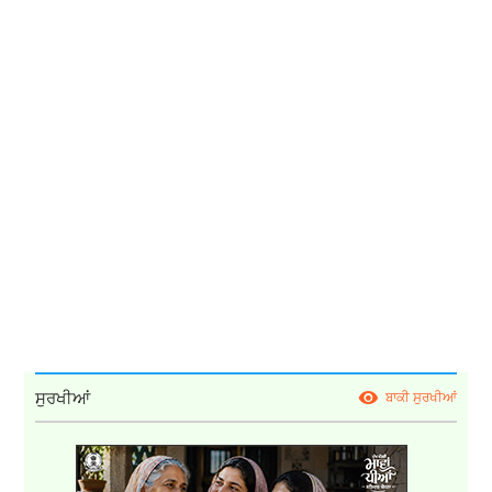
ਸੁਰਖੀਆਂ
ਬਾਕੀ ਸੁਰਖੀਆਂ