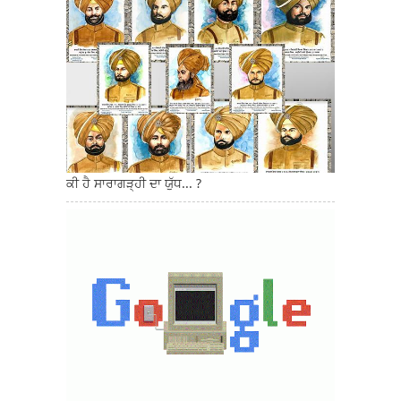
ਕੀ ਹੈ ਸਾਰਾਗੜ੍ਹੀ ਦਾ ਯੁੱਧ... ?