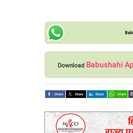
Bab
Babushahi A
Download