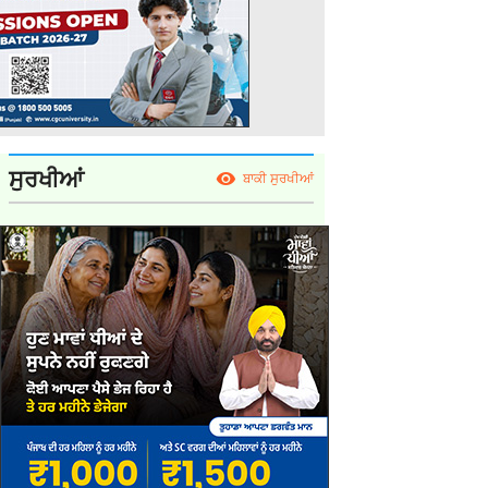
ਸੁਰਖੀਆਂ
ਬਾਕੀ ਸੁਰਖੀਆਂ