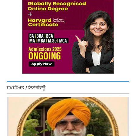
ਸ਼ਖ਼ਸੀਅਤ / ਇੰਟਰਵਿਊ