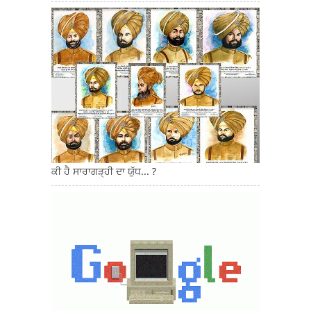
ਕੀ ਹੈ ਸਾਰਾਗੜ੍ਹੀ ਦਾ ਯੁੱਧ... ?