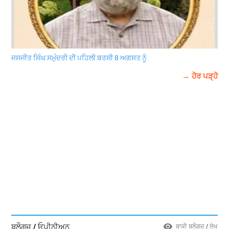
ਜਸਜੀਤ ਸਿੰਘ ਸਮੁੰਦਰੀ ਦੀ ਪਹਿਲੀ ਬਰਸੀ 8 ਅਗਸਤ ਨੂੰ
→ ਹੋਰ ਪੜ੍ਹੋ
ਬਲੌਗਜ਼ / ਓਪੀਨੀਅਨ
ਬਾਕੀ ਬਲੌਗਜ਼ / ਲੇਖ