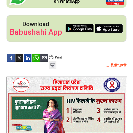
on WhatsApp
Download
Babushahi App
← ਪਿਛੇ ਪਰਤੋ