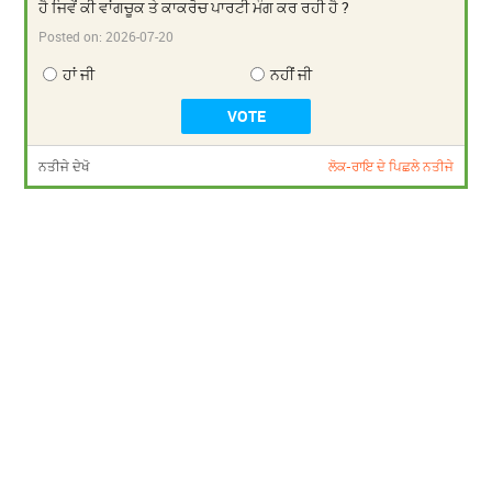
ਹੈ ਜਿਵੇਂ ਕੀ ਵਾਂਗਚੂਕ ਤੇ ਕਾਕਰੋਚ ਪਾਰਟੀ ਮੰਗ ਕਰ ਰਹੀ ਹੈ ?
Posted on:
2026-07-20
ਹਾਂ ਜੀ
ਨਹੀਂ ਜੀ
ਨਤੀਜੇ ਦੇਖੋ
ਲੋਕ-ਰਾਇ ਦੇ ਪਿਛਲੇ ਨਤੀਜੇ