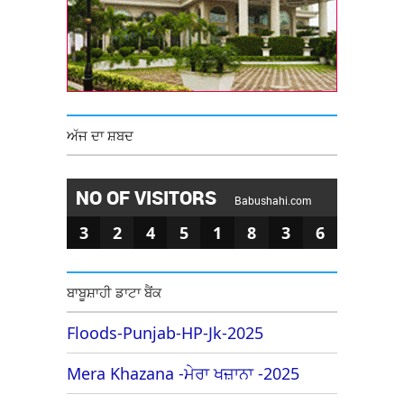
ਅੱਜ ਦਾ ਸ਼ਬਦ
NO OF VISITORS
Babushahi.com
3
2
4
5
1
8
3
6
ਬਾਬੂਸ਼ਾਹੀ ਡਾਟਾ ਬੈਂਕ
Floods-Punjab-HP-Jk-2025
Mera Khazana -ਮੇਰਾ ਖਜ਼ਾਨਾ -2025