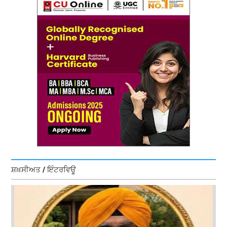
ਸ਼ਖ਼ਸੀਅਤ / ਇੰਟਰਵਿਊ