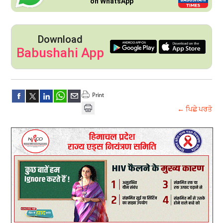
on WhatsApp
Download
Babushahi App
← ਪਿਛੇ ਪਰਤੋ