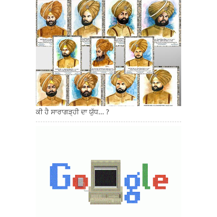
ਕੀ ਹੈ ਸਾਰਾਗੜ੍ਹੀ ਦਾ ਯੁੱਧ... ?