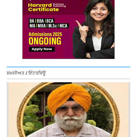
ਸ਼ਖ਼ਸੀਅਤ / ਇੰਟਰਵਿਊ