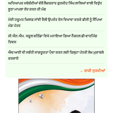
ਅਧਿਆਪਕ ਜਥੇਬੰਦੀਆਂ ਵੱਲੋਂ ਲੈਕਚਰਾਰ ਗੁਰਜੀਤ ਸਿੰਘ ਲਾਲਿਆਂ ਵਾਲੀ ਵਿਰੁੱਧ
ਝੂਠਾ ਮਾਮਲਾ ਰੱਦ ਕਰਨ ਦੀ ਮੰਗ
ਮੋਦੀ ਹਕੂਮਤ ਖ਼ਿਲਾਫ਼ ਸਾਂਝੀ ਰੈਲੀ ਉਪਰੰਤ ਰੋਸ ਵਿਖਾਵਾ ਕਰਕੇ ਡੀਸੀ ਨੂੰ ਸੌਂਪਿਆ
ਮੰਗ ਪੱਤਰ
ਜੀ.ਐਨ.ਐਮ. ਸਕੂਲ ਬਠਿੰਡਾ ਵਿਖੇ ਮਨਾਇਆ ਗਿਆ ਨੈਸ਼ਨਲ ਡੀ-ਵਾਰਮਿੰਗ
ਦਿਵਸ
ਐਚ ਆਈ ਵੀ ਸਬੰਧੀ ਜਾਗਰੂਕਤਾ ਪੈਦਾ ਕਰਨ ਲਈ ਜ਼ਿਲ੍ਹਾ ਪੱਧਰੀ ਲੇਖ ਮੁਕਾਬਲੇ
ਕਰਵਾਏ
→ ਬਾਕੀ ਸੁਰਖੀਆਂ