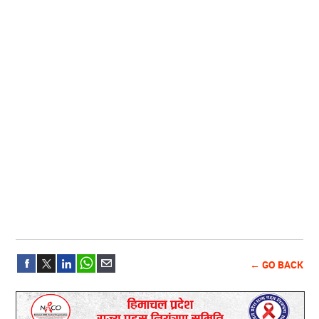
← GO BACK