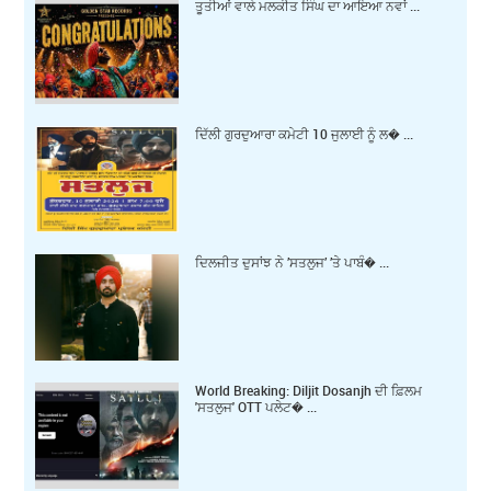
ਤੂਤੀਆਂ ਵਾਲੇ ਮਲਕੀਤ ਸਿੰਘ ਦਾ ਆਇਆ ਨਵਾਂ ...
ਦਿੱਲੀ ਗੁਰਦੁਆਰਾ ਕਮੇਟੀ 10 ਜੁਲਾਈ ਨੂੰ ਲ� ...
ਦਿਲਜੀਤ ਦੁਸਾਂਝ ਨੇ ’ਸਤਲੁਜ’ ’ਤੇ ਪਾਬੰ� ...
World Breaking: Diljit Dosanjh ਦੀ ਫ਼ਿਲਮ
'ਸਤਲੁਜ' OTT ਪਲੇਟ� ...