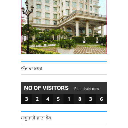
ਅੱਜ ਦਾ ਸ਼ਬਦ
NO OF VISITORS
Babushahi.com
3
2
4
5
1
8
3
6
ਬਾਬੂਸ਼ਾਹੀ ਡਾਟਾ ਬੈਂਕ